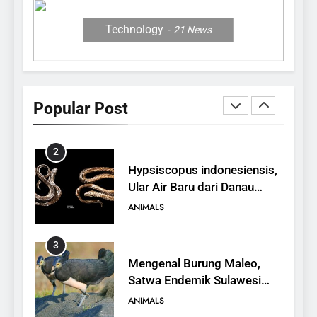
Antelope, Si Antelop
Berhidung Ajaib
ANIMALS
Technology
21
News
2
Hypsiscopus indonesiensis,
Ular Air Baru dari Danau
Popular Post
Towuti
ANIMALS
3
Mengenal Burung Maleo,
Satwa Endemik Sulawesi
yang Terancam Punah
ANIMALS
4
Mengenal Hewan Musang,
Karakteristik, Jenis, dan
Peran dalam Ekosistem
ANIMALS