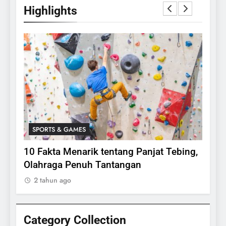
Highlights
SPORTS & GAMES
anjat Tebing,
Mengenal Olahraga Padel, Permainan
24
Raket Modern yang Sedang Naik Daun
Apakah Benar Gajah Takut
2 tahun ago
Dengan Tikus
ANIMALS
Category Collection