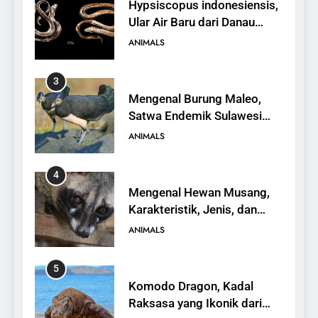
Hypsiscopus indonesiensis,
Ular Air Baru dari Danau
Towuti
ANIMALS
3
Mengenal Burung Maleo,
Satwa Endemik Sulawesi
yang Terancam Punah
ANIMALS
4
Mengenal Hewan Musang,
Karakteristik, Jenis, dan
Peran dalam Ekosistem
ANIMALS
5
Komodo Dragon, Kadal
Raksasa yang Ikonik dari