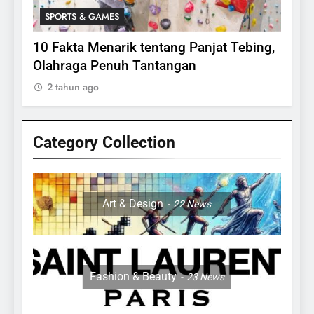
SPORTS & GAMES
SPO
lasi
10 Fakta Menarik tentang Panjat Tebing,
Meng
Olahraga Penuh Tantangan
Rake
2 tahun ago
2 ta
Category Collection
24
Apakah Benar Gajah Takut
Dengan Tikus
Art & Design
22
News
ANIMALS
25
15 Fakta Menarik Tentang
Fashion & Beauty
23
News
Sapi Untuk Anak- anak
ANIMALS