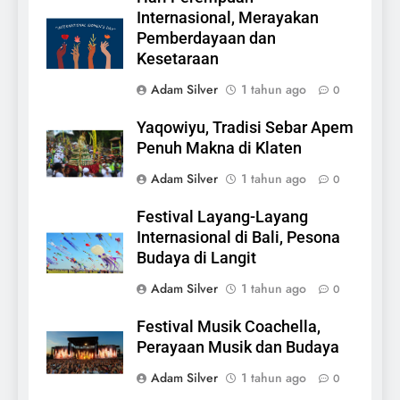
Internasional, Merayakan
Pemberdayaan dan
Kesetaraan
Adam Silver
1 tahun ago
0
Yaqowiyu, Tradisi Sebar Apem
Penuh Makna di Klaten
Adam Silver
1 tahun ago
0
Festival Layang-Layang
Internasional di Bali, Pesona
Budaya di Langit
Adam Silver
1 tahun ago
0
Festival Musik Coachella,
Perayaan Musik dan Budaya
Adam Silver
1 tahun ago
0