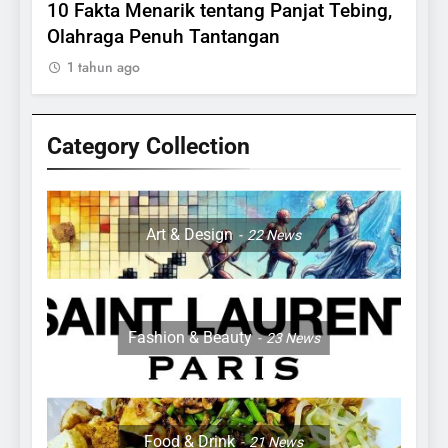
lasi
10 Fakta Menarik tentang Panjat Tebing,
Meng
Olahraga Penuh Tantangan
Rake
1 tahun ago
1 ta
Category Collection
24
Apakah Benar Gajah Takut
Dengan Tikus
Art & Design
22
News
ANIMALS
25
15 Fakta Menarik Tentang
Fashion & Beauty
23
News
Sapi Untuk Anak- anak
ANIMALS
26
Food & Drink
21
News