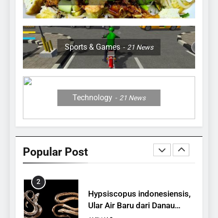
27 Fakta Menarik Mengenai
Harimau Sumatera yang
Harus Diketahui
ANIMALS
Sports & Games
21
News
27
12 Fakta Memukau dari
Jerapah
ANIMALS
Technology
21
News
1
10 Fakta Unik tentang Saiga
Antelope, Si Antelop
Popular Post
Berhidung Ajaib
ANIMALS
2
Hypsiscopus indonesiensis,
Ular Air Baru dari Danau
Towuti