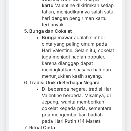
kartu
Valentine dikirimkan setiap
tahun, menjadikannya salah satu
hari dengan pengiriman kartu
terbanyak.
Bunga dan Cokelat
Bunga mawar
adalah simbol
cinta yang paling umum pada
Hari Valentine. Selain itu, cokelat
juga menjadi hadiah populer,
karena dianggap dapat
meningkatkan suasana hati dan
menunjukkan kasih sayang.
Tradisi Unik di Berbagai Negara
Di beberapa negara, tradisi Hari
Valentine berbeda. Misalnya, di
Jepang, wanita memberikan
cokelat kepada pria, sementara
pria mengembalikan hadiah
pada
Hari Putih
(14 Maret).
Ritual Cinta