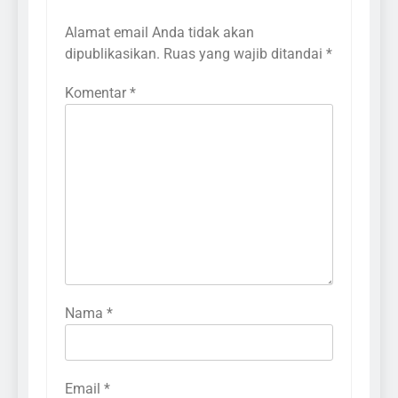
Alamat email Anda tidak akan
dipublikasikan.
Ruas yang wajib ditandai
*
Komentar
*
Nama
*
Email
*