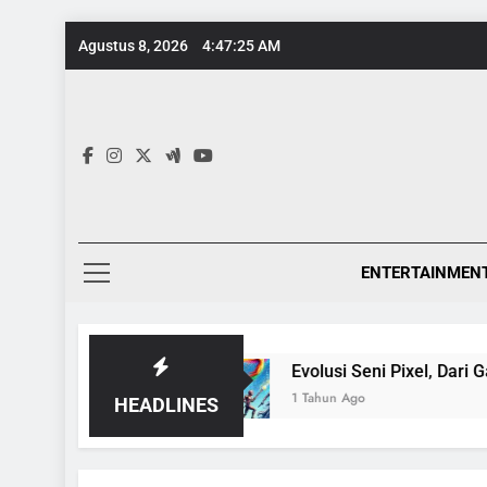
Skip
Agustus 8, 2026
4:47:26 AM
to
content
ENTERTAINMEN
pedia
Evolusi Seni Pixel, Dari Game 8-Bit ke G
1 Tahun Ago
HEADLINES