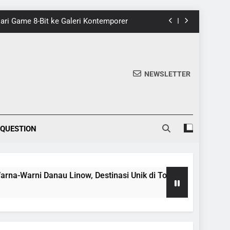
 Dari Game 8-Bit ke Galeri Kontemporer
nik di Tomohon yang Wajib Dikunjungi
20 Fakta Menarik Tentang Tenrikyo
NEWSLETTER
5 Fakta Menarik tentang Ensiklopedia
 Dari Game 8-Bit ke Galeri Kontemporer
 QUESTION
nik di Tomohon yang Wajib Dikunjungi
20 Fakta Menarik Tentang Tenrikyo
u Linow, Destinasi Unik di Tomohon yang Wajib Dikunjungi