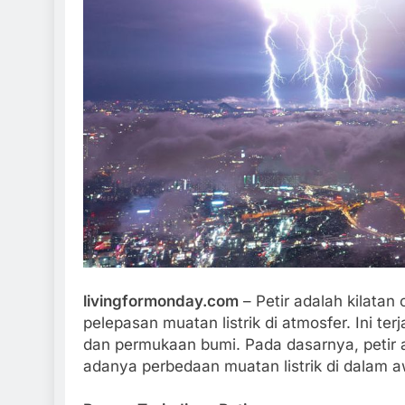
15 Fakta Menarik 
School Simulator
2 Tahun Ago
livingformonday.com
– Petir adalah kilatan
pelepasan muatan listrik di atmosfer. Ini t
dan permukaan bumi. Pada dasarnya, petir a
adanya perbedaan muatan listrik di dalam 