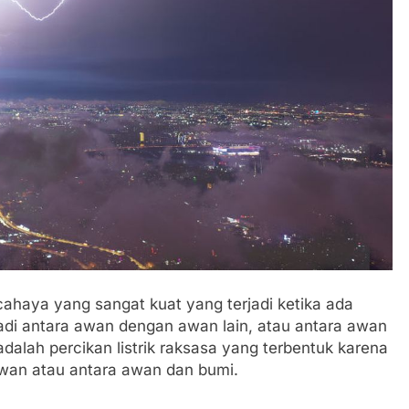
Tentang Sakura
Fakta Menarik Ojol The Game,
Simulasi Ojek Online yang Viral
2 Tahun Ago
 cahaya yang sangat kuat yang terjadi ketika ada
erjadi antara awan dengan awan lain, atau antara awan
dalah percikan listrik raksasa yang terbentuk karena
awan atau antara awan dan bumi.