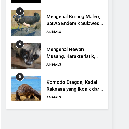
3
Mengenal Burung Maleo,
Satwa Endemik Sulawesi
yang Terancam Punah
ANIMALS
4
Mengenal Hewan
Musang, Karakteristik,
Jenis, dan Peran dalam
ANIMALS
Ekosistem
5
Komodo Dragon, Kadal
Raksasa yang Ikonik dari
Indonesia
ANIMALS
6
Kanguru Pohon Mantel
Emas, Penemuan Baru di
Dunia Satwa