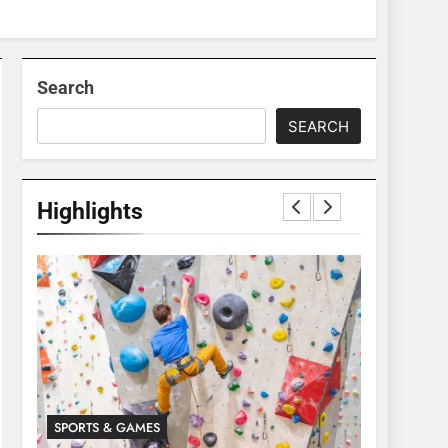
Search
SEARCH
Highlights
SPORTS & GAMES
SPORTS & 