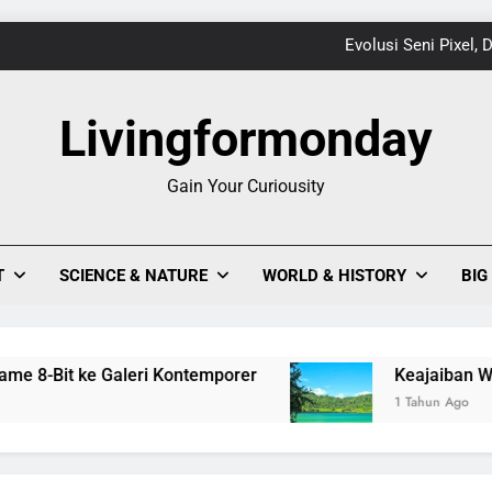
Evolusi Seni Pixel,
Keajaiban Warna-Warni Danau Linow, Destinasi U
Livingformonday
Gain Your Curiousity
1
Evolusi Seni Pixel,
T
SCIENCE & NATURE
WORLD & HISTORY
BIG
Keajaiban Warna-Warni Danau Linow, Destinasi U
aleri Kontemporer
Keajaiban Warna-Warni Dana
1 Tahun Ago