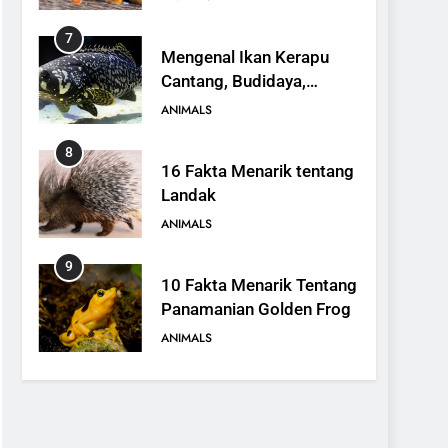
7
Mengenal Ikan Kerapu
Cantang, Budidaya,
Keunggulan, dan Potensi
ANIMALS
Ekonomi
8
16 Fakta Menarik tentang
Landak
ANIMALS
9
10 Fakta Menarik Tentang
Panamanian Golden Frog
ANIMALS
10
13 Fakta Menarik tentang
Biawak, Lebih dari
Sekadar Hewan Melata
ANIMALS
yang Menakutkan