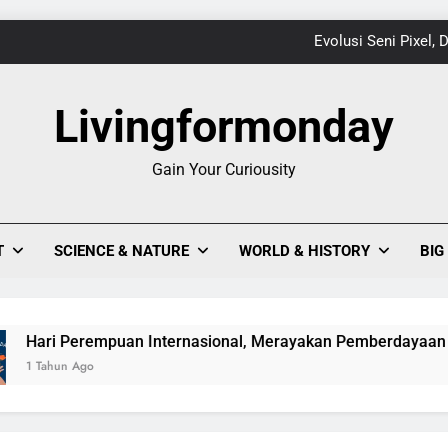
Keajaiban Warna-Warni Danau Linow, Destinasi U
Livingformonday
1
Gain Your Curiousity
Evolusi Seni Pixel,
Keajaiban Warna-Warni Danau Linow, Destinasi U
T
SCIENCE & NATURE
WORLD & HISTORY
BIG
empuan Internasional, Merayakan Pemberdayaan dan Kesetar