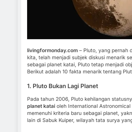
l Olahraga Padel, Permainan
Fakta Menarik Game D
odern yang Sedang Naik
1 Tahun Ago
 Ago
livingformonday.com
– Pluto, yang pernah 
kita, telah menjadi subjek diskusi menarik s
sebagai planet katai, Pluto tetap menjadi o
Berikut adalah 10 fakta menarik tentang Pl
1.
Pluto Bukan Lagi Planet
Pada tahun 2006, Pluto kehilangan statusny
planet katai
oleh International Astronomical U
memenuhi kriteria baru sebagai planet, yakni
lain di Sabuk Kuiper, wilayah tata surya ya