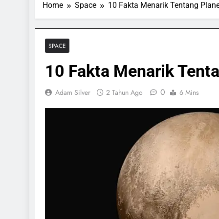
Home
Space
10 Fakta Menarik Tentang Plane
SPACE
10 Fakta Menarik Tenta
0
Adam Silver
2 Tahun Ago
6 Mins
 & GAMES
SPORTS & GAMES