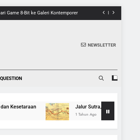
nik di Tomohon yang Wajib Dikunjungi
20 Fakta Menarik Tentang Tenrikyo
5 Fakta Menarik tentang Ensiklopedia
NEWSLETTER
 Dari Game 8-Bit ke Galeri Kontemporer
nik di Tomohon yang Wajib Dikunjungi
 QUESTION
20 Fakta Menarik Tentang Tenrikyo
aan
Jalur Sutra, Jaringan Perdagangan dan 
1 Tahun Ago