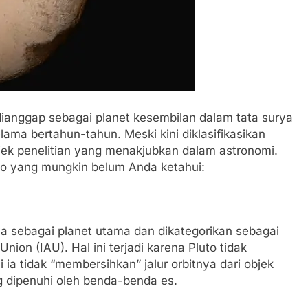
ownhill
Mengenal Basketball Stars, Game
Basket Seru yang Wajib Dicoba!
1 Tahun Ago
dianggap sebagai planet kesembilan dalam tata surya
elama bertahun-tahun. Meski kini diklasifikasikan
bjek penelitian yang menakjubkan dalam astronomi.
uto yang mungkin belum Anda ketahui:
a sebagai planet utama dan dikategorikan sebagai
nion (IAU). Hal ini terjadi karena Pluto tidak
 ia tidak “membersihkan” jalur orbitnya dari objek
ng dipenuhi oleh benda-benda es.