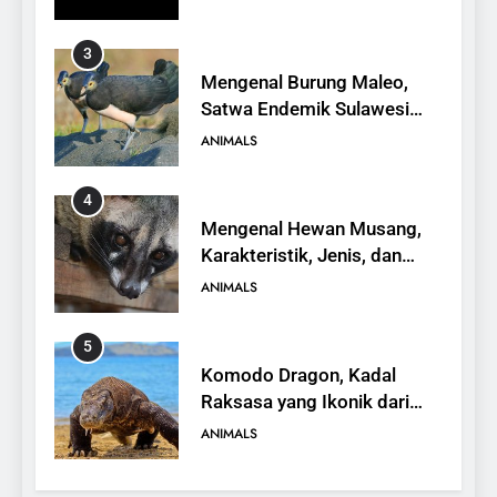
3
Mengenal Burung Maleo,
Satwa Endemik Sulawesi
yang Terancam Punah
ANIMALS
4
Mengenal Hewan Musang,
Karakteristik, Jenis, dan
Peran dalam Ekosistem
ANIMALS
5
Komodo Dragon, Kadal
Raksasa yang Ikonik dari
Indonesia
ANIMALS
6