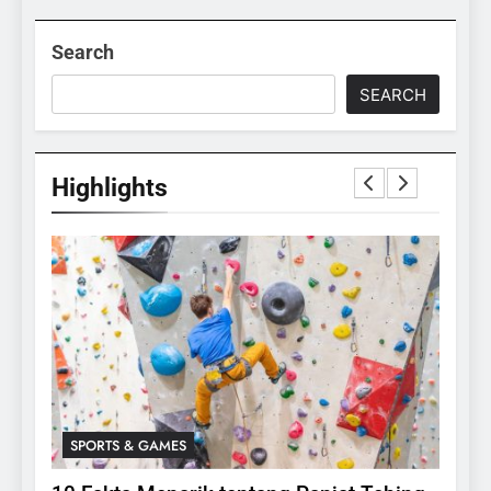
Search
SEARCH
Highlights
SPORTS & GAMES
SPO