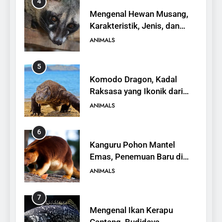
4
Mengenal Hewan Musang,
Karakteristik, Jenis, dan
Peran dalam Ekosistem
ANIMALS
5
Komodo Dragon, Kadal
Raksasa yang Ikonik dari
Indonesia
ANIMALS
6
Kanguru Pohon Mantel
Emas, Penemuan Baru di
Dunia Satwa
ANIMALS
7
Mengenal Ikan Kerapu