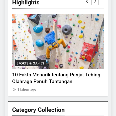
Highlights
SPORTS & GAMES
SPO
lasi
10 Fakta Menarik tentang Panjat Tebing,
Meng
Olahraga Penuh Tantangan
Rake
1 tahun ago
1 ta
Category Collection
24