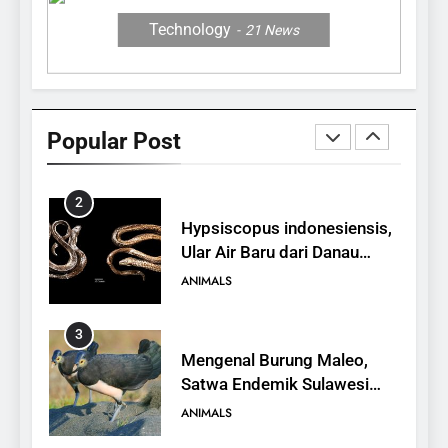
ANIMALS
Technology
21
News
1
10 Fakta Unik tentang Saiga
Antelope, Si Antelop
Popular Post
Berhidung Ajaib
ANIMALS
2
Hypsiscopus indonesiensis,
Ular Air Baru dari Danau
Towuti
ANIMALS
3
Mengenal Burung Maleo,
Satwa Endemik Sulawesi
yang Terancam Punah
ANIMALS