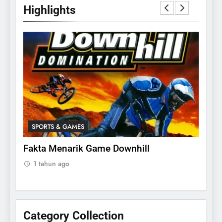
Highlights
24
Apakah Benar Gajah Takut
Dengan Tikus
SPORTS & GAMES
SPO
ANIMALS
an
Fakta Menarik Game Downhill
Menge
25
aun
Seru 
1 tahun ago
15 Fakta Menarik Tentang
1 ta
Sapi Untuk Anak- anak
ANIMALS
Category Collection