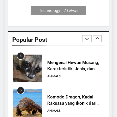
Towuti
ANIMALS
Technology
21
News
3
Mengenal Burung Maleo,
Satwa Endemik Sulawesi
Popular Post
yang Terancam Punah
ANIMALS
4
Mengenal Hewan Musang,
Karakteristik, Jenis, dan
Peran dalam Ekosistem
ANIMALS
5
Komodo Dragon, Kadal
Raksasa yang Ikonik dari
Indonesia
ANIMALS