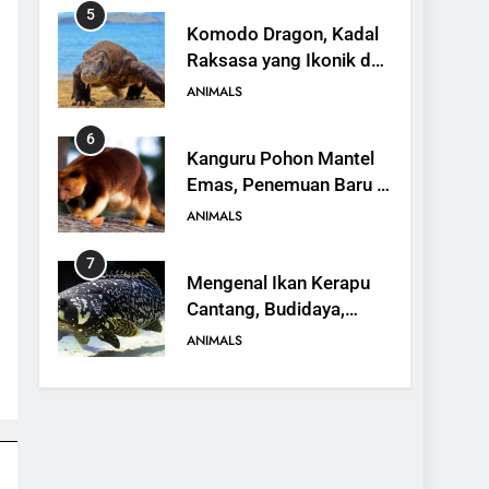
6
Kanguru Pohon Mantel
Emas, Penemuan Baru di
Dunia Satwa
ANIMALS
7
Mengenal Ikan Kerapu
Cantang, Budidaya,
Keunggulan, dan Potensi
ANIMALS
Ekonomi
8
16 Fakta Menarik
tentang Landak
ANIMALS
9
10 Fakta Menarik
Tentang Panamanian
Golden Frog
ANIMALS