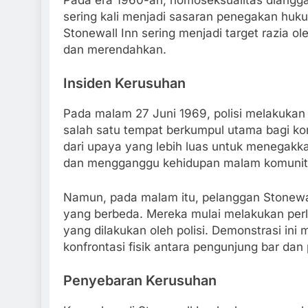
narik Ojol The Game,
10 Fakta Menarik tentan
sering kali menjadi sasaran penegakan hukum
 Ojek Online yang Viral
Tebing, Olahraga Penuh
Stonewall Inn sering menjadi target razia ol
dan merendahkan.
Ago
1 Tahun Ago
Insiden Kerusuhan
Pada malam 27 Juni 1969, polisi melakukan 
salah satu tempat berkumpul utama bagi kom
dari upaya yang lebih luas untuk menegak
dan mengganggu kehidupan malam komunit
Namun, pada malam itu, pelanggan Stonew
yang berbeda. Mereka mulai melakukan pe
yang dilakukan oleh polisi. Demonstrasi in
konfrontasi fisik antara pengunjung bar dan p
Penyebaran Kerusuhan