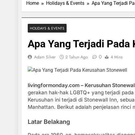
Home
Holidays & Events
Apa Yang Terjadi P
HOLIDAYS & EVENTS
Apa Yang Terjadi Pada
0
Adam Silver
2 Tahun Ago
4 Mins
livingformonday.com – Kerusuhan Stonewal
gerakan hak-hak LGBTQ+ yang terjadi pada a
Kerusuhan ini terjadi di Stonewall Inn, sebu
Manhattan. Berikut adalah penjelasan rinci
Latar Belakang
& GAMES
SPORTS & GAMES
Pada era 1960-an, homoseksualitas dianggap