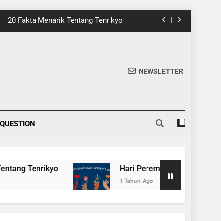
20 Fakta Menarik Tentang Tenrikyo
5 Fakta Menarik tentang Ensiklopedia
 Dari Game 8-Bit ke Galeri Kontemporer
nik di Tomohon yang Wajib Dikunjungi
NEWSLETTER
20 Fakta Menarik Tentang Tenrikyo
 QUESTION
nrikyo
Hari Perempuan Internasional, Mera
1 Tahun Ago