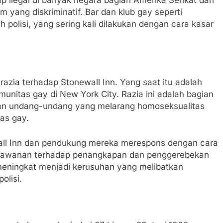
g Panjat
Mengenal Olahraga Padel,
Fakt
 yang diskriminatif. Bar dan klub gay seperti
 Tantangan
Permainan Raket Modern yang
1 T
eh polisi, yang sering kali dilakukan dengan cara kasar
Sedang Naik Daun
1 Tahun Ago
razia terhadap Stonewall Inn. Yang saat itu adalah
unitas gay di New York City. Razia ini adalah bagian
kan undang-undang yang melarang homoseksualitas
as gay.
all Inn dan pendukung mereka merespons dengan cara
rlawanan terhadap penangkapan dan penggerebekan
i meningkat menjadi kerusuhan yang melibatkan
olisi.