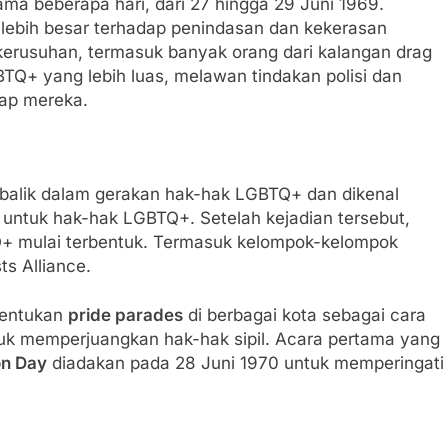
ama beberapa hari, dari 27 hingga 29 Juni 1969.
lebih besar terhadap penindasan dan kekerasan
erusuhan, termasuk banyak orang dari kalangan drag
TQ+ yang lebih luas, melawan tindakan polisi dan
dap mereka.
k balik dalam gerakan hak-hak LGBTQ+ dan dikenal
untuk hak-hak LGBTQ+. Setelah kejadian tersebut,
+ mulai terbentuk. Termasuk kelompok-kelompok
ts Alliance.
bentukan
pride parades
di berbagai kota sebagai cara
uk memperjuangkan hak-hak sipil. Acara pertama yang
on Day
diadakan pada 28 Juni 1970 untuk memperingati