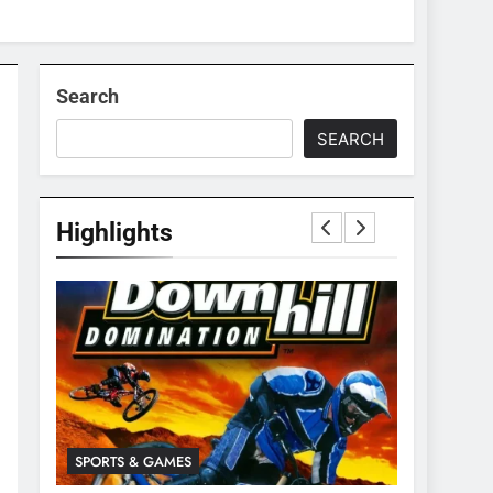
Search
SEARCH
Highlights
24
Apakah Benar Gajah
Takut Dengan Tikus
ANIMALS
RTS & GAMES
SPORTS & GAMES