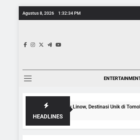
Skip
Agustus 8, 2026
1:32:34 PM
to
content
ENTERTAINMEN
n Warna-Warni Danau Linow, Destinasi Unik di Tomohon yang W
o
HEADLINES