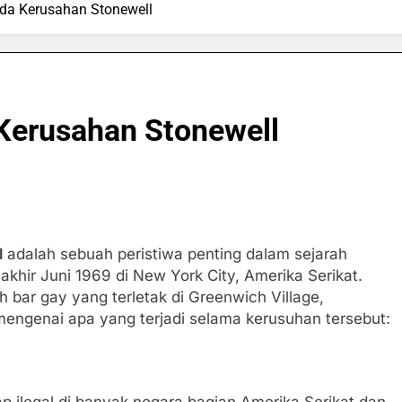
ada Kerusahan Stonewell
 Kerusahan Stonewell
l
adalah sebuah peristiwa penting dalam sejarah
khir Juni 1969 di New York City, Amerika Serikat.
ah bar gay yang terletak di Greenwich Village,
 mengenai apa yang terjadi selama kerusuhan tersebut:
SPORTS & GAMES
SPO
 ilegal di banyak negara bagian Amerika Serikat dan