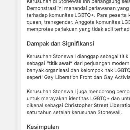
Kerusuhan di Stonewall Inn berlangsung sel
Demonstrasi ini menandai perlawanan yang 
terhadap komunitas LGBTQ+. Para peserta k
queen, transgender. Anggota komunitas LGB
memprotes perlakuan yang tidak adil terha
Dampak dan Signifikansi
Kerusuhan Stonewall dianggap sebagai titi
sebagai
“titik awal”
dari perjuangan modern 
banyak organisasi dan kelompok hak LGBTQ
seperti Gay Liberation Front dan Gay Activis
Kerusuhan Stonewall juga mendorong pem
untuk merayakan identitas LGBTQ+ dan unt
dikenal sebagai
Christopher Street Liberati
satu tahun setelah kerusuhan Stonewall.
Kesimpulan