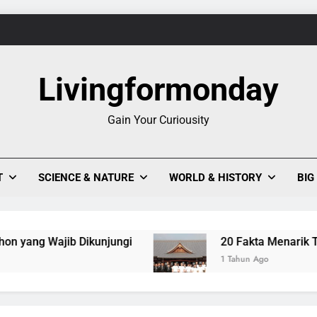
1
Evolusi Seni Pixel,
Livingformonday
Keajaiban Warna-Warni Danau Linow, Destinasi U
Gain Your Curiousity
T
SCIENCE & NATURE
WORLD & HISTORY
BIG
ajib Dikunjungi
20 Fakta Menarik Tentang Te
1 Tahun Ago