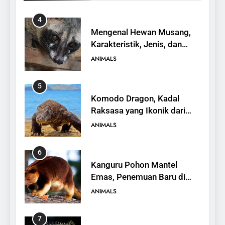
Peran dalam Ekosistem
ANIMALS
5
Komodo Dragon, Kadal
Raksasa yang Ikonik dari
Indonesia
ANIMALS
6
Kanguru Pohon Mantel
Emas, Penemuan Baru di
Dunia Satwa
ANIMALS
7
Mengenal Ikan Kerapu
Cantang, Budidaya,
Keunggulan, dan Potensi
ANIMALS
Ekonomi