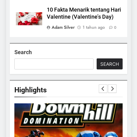
10 Fakta Menarik tentang Hari
Valentine (Valentine’s Day)
Adam Silver
1 tahun ago
0
Search
SEARCH
Highlights
24
Apakah Benar Gajah Takut
Dengan Tikus
ANIMALS